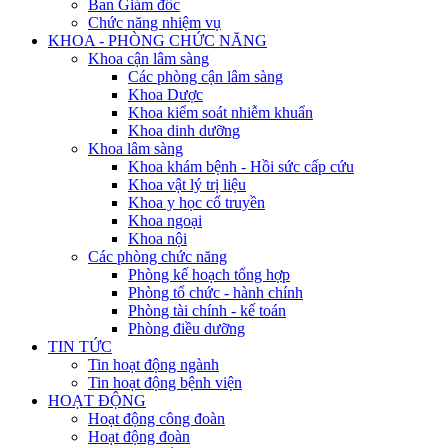
Ban Giám đốc
Chức năng nhiệm vụ
KHOA - PHÒNG CHỨC NĂNG
Khoa cận lâm sàng
Các phòng cận lâm sàng
Khoa Dược
Khoa kiểm soát nhiễm khuẩn
Khoa dinh dưỡng
Khoa lâm sàng
Khoa khám bệnh - Hồi sức cấp cứu
Khoa vật lý trị liệu
Khoa y học cổ truyền
Khoa ngoại
Khoa nội
Các phòng chức năng
Phòng kế hoạch tổng hợp
Phòng tổ chức - hành chính
Phòng tài chính - kế toán
Phòng điều dưỡng
TIN TỨC
Tin hoạt động ngành
Tin hoạt động bệnh viện
HOẠT ĐỘNG
Hoạt động công đoàn
Hoạt động đoàn