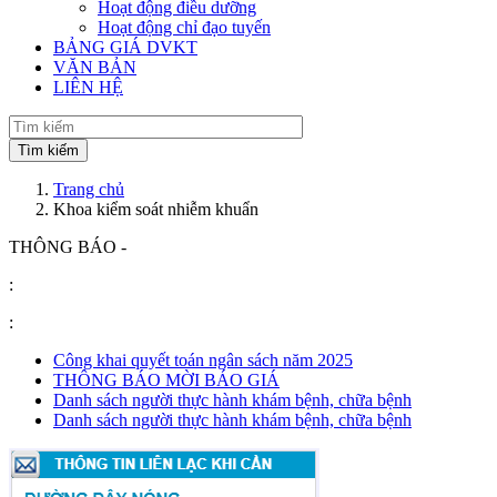
Hoạt động điều dưỡng
Hoạt động chỉ đạo tuyến
BẢNG GIÁ DVKT
VĂN BẢN
LIÊN HỆ
Trang chủ
Khoa kiểm soát nhiễm khuẩn
THÔNG BÁO -
:
:
Công khai quyết toán ngân sách năm 2025
THÔNG BÁO MỜI BÁO GIÁ
Danh sách người thực hành khám bệnh, chữa bệnh
Danh sách người thực hành khám bệnh, chữa bệnh