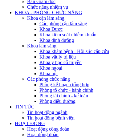
Ban Giám đốc
Chức năng nhiệm vụ
KHOA - PHÒNG CHỨC NĂNG
Khoa cận lâm sàng
Các phòng cận lâm sàng
Khoa Dược
Khoa kiểm soát nhiễm khuẩn
Khoa dinh dưỡng
Khoa lâm sàng
Khoa khám bệnh - Hồi sức cấp cứu
Khoa vật lý trị liệu
Khoa y học cổ truyền
Khoa ngoại
Khoa nội
Các phòng chức năng
Phòng kế hoạch tổng hợp
Phòng tổ chức - hành chính
Phòng tài chính - kế toán
Phòng điều dưỡng
TIN TỨC
Tin hoạt động ngành
Tin hoạt động bệnh viện
HOẠT ĐỘNG
Hoạt động công đoàn
Hoạt động đoàn