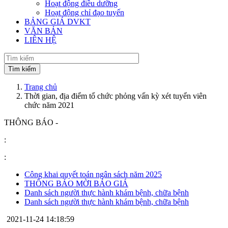
Hoạt động điều dưỡng
Hoạt động chỉ đạo tuyến
BẢNG GIÁ DVKT
VĂN BẢN
LIÊN HỆ
Trang chủ
Thời gian, địa điểm tổ chức phỏng vấn kỳ xét tuyển viên
chức năm 2021
THÔNG BÁO -
:
:
Công khai quyết toán ngân sách năm 2025
THÔNG BÁO MỜI BÁO GIÁ
Danh sách người thực hành khám bệnh, chữa bệnh
Danh sách người thực hành khám bệnh, chữa bệnh
2021-11-24 14:18:59