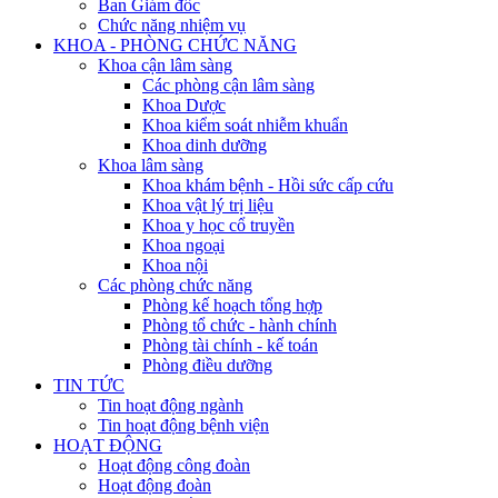
Ban Giám đốc
Chức năng nhiệm vụ
KHOA - PHÒNG CHỨC NĂNG
Khoa cận lâm sàng
Các phòng cận lâm sàng
Khoa Dược
Khoa kiểm soát nhiễm khuẩn
Khoa dinh dưỡng
Khoa lâm sàng
Khoa khám bệnh - Hồi sức cấp cứu
Khoa vật lý trị liệu
Khoa y học cổ truyền
Khoa ngoại
Khoa nội
Các phòng chức năng
Phòng kế hoạch tổng hợp
Phòng tổ chức - hành chính
Phòng tài chính - kế toán
Phòng điều dưỡng
TIN TỨC
Tin hoạt động ngành
Tin hoạt động bệnh viện
HOẠT ĐỘNG
Hoạt động công đoàn
Hoạt động đoàn