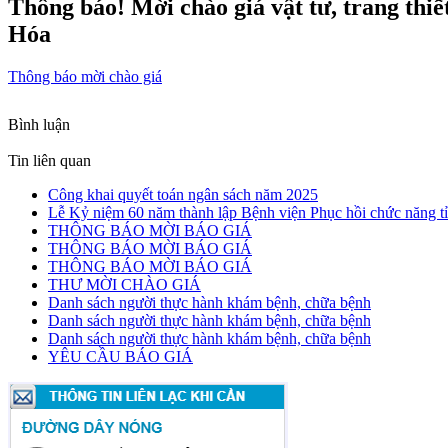
Thông báo! Mời chào giá vật tư, trang thi
Hóa
Thông báo mời chào giá
Bình luận
Tin liên quan
Công khai quyết toán ngân sách năm 2025
Lễ Kỷ niệm 60 năm thành lập Bệnh viện Phục hồi chức năng 
THÔNG BÁO MỜI BÁO GIÁ
THÔNG BÁO MỜI BÁO GIÁ
THÔNG BÁO MỜI BÁO GIÁ
THƯ MỜI CHÀO GIÁ
Danh sách người thực hành khám bệnh, chữa bệnh
Danh sách người thực hành khám bệnh, chữa bệnh
Danh sách người thực hành khám bệnh, chữa bệnh
YÊU CẦU BÁO GIÁ