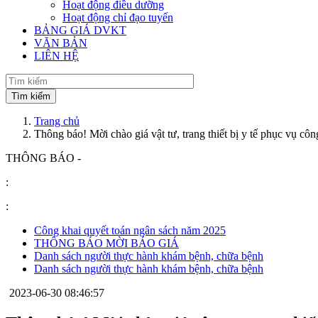
Hoạt động điều dưỡng
Hoạt động chỉ đạo tuyến
BẢNG GIÁ DVKT
VĂN BẢN
LIÊN HỆ
Trang chủ
Thông báo! Mời chào giá vật tư, trang thiết bị y tế phục vụ c
THÔNG BÁO -
:
:
Công khai quyết toán ngân sách năm 2025
THÔNG BÁO MỜI BÁO GIÁ
Danh sách người thực hành khám bệnh, chữa bệnh
Danh sách người thực hành khám bệnh, chữa bệnh
2023-06-30 08:46:57