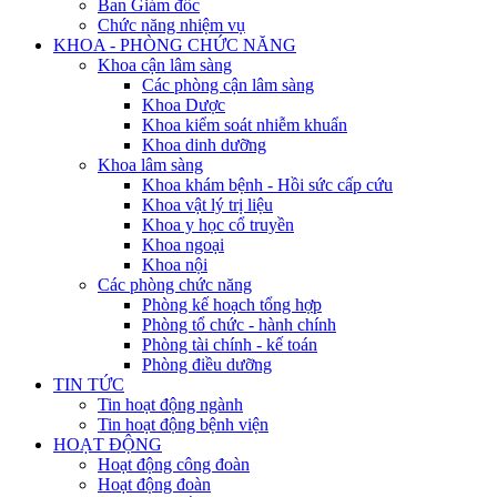
Ban Giám đốc
Chức năng nhiệm vụ
KHOA - PHÒNG CHỨC NĂNG
Khoa cận lâm sàng
Các phòng cận lâm sàng
Khoa Dược
Khoa kiểm soát nhiễm khuẩn
Khoa dinh dưỡng
Khoa lâm sàng
Khoa khám bệnh - Hồi sức cấp cứu
Khoa vật lý trị liệu
Khoa y học cổ truyền
Khoa ngoại
Khoa nội
Các phòng chức năng
Phòng kế hoạch tổng hợp
Phòng tổ chức - hành chính
Phòng tài chính - kế toán
Phòng điều dưỡng
TIN TỨC
Tin hoạt động ngành
Tin hoạt động bệnh viện
HOẠT ĐỘNG
Hoạt động công đoàn
Hoạt động đoàn