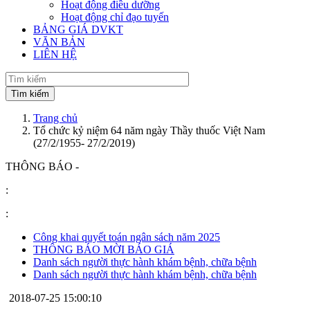
Hoạt động điều dưỡng
Hoạt động chỉ đạo tuyến
BẢNG GIÁ DVKT
VĂN BẢN
LIÊN HỆ
Trang chủ
Tổ chức kỷ niệm 64 năm ngày Thầy thuốc Việt Nam
(27/2/1955- 27/2/2019)
THÔNG BÁO -
:
:
Công khai quyết toán ngân sách năm 2025
THÔNG BÁO MỜI BÁO GIÁ
Danh sách người thực hành khám bệnh, chữa bệnh
Danh sách người thực hành khám bệnh, chữa bệnh
2018-07-25 15:00:10