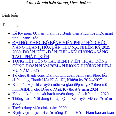
được các cấp biểu dương, khen thưởng
Bình luận
Tin liên quan
Lễ Kỷ niệm 60 năm thành lập Bệnh viện Phục hồi chức năng
tỉnh Thanh Hóa
ĐẠI HỘI ĐẢNG BỘ BỆNH VIỆN PHỤC HỒI CHỨC
NĂNG THANH HÓA LẦN THỨ XX, NHIỆM KỲ 2025 –
2030: ĐOÀN KẾT - DÂN CHỦ - KỶ CƯƠNG - SÁNG
TẠO - PHÁT TRIỂN
TỔNG KẾT CÔNG TÁC BỆNH VIỆN, HOẠT ĐỘNG
CÔNG ĐOÀN NĂM 2024 - PHƯƠNG HƯỚNG NHIỆM
VỤ NĂM 2025
Tổ chức thành công Đại hội Chi đoàn bệnh viện Phục hồi
chức năng Thanh Hóa Khóa XI, Nhiệm kỳ 2024-2027
Kết thúc Hội thi chuyên môn và giao tiếp ứng xử theo mô
hình AIDET cho Điều dưỡng, Kỹ thuật Y năm 2024
Kết quả kiểm tra, sát hạch tuyển dụng viên chức năm 2020
Thông báo - Nội dung ôn tập kỳ thi xét tuyển viên chức năm
2020
Tuyển dụng viên chức năm 2020
Bệnh viện Phục hồi chức năng Thanh Hóa - Đảm bảo an toàn