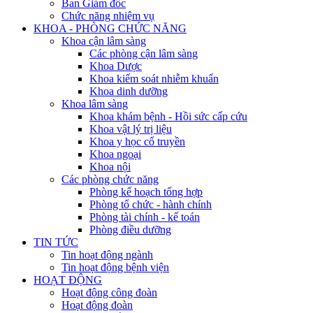
Ban Giám đốc
Chức năng nhiệm vụ
KHOA - PHÒNG CHỨC NĂNG
Khoa cận lâm sàng
Các phòng cận lâm sàng
Khoa Dược
Khoa kiểm soát nhiễm khuẩn
Khoa dinh dưỡng
Khoa lâm sàng
Khoa khám bệnh - Hồi sức cấp cứu
Khoa vật lý trị liệu
Khoa y học cổ truyền
Khoa ngoại
Khoa nội
Các phòng chức năng
Phòng kế hoạch tổng hợp
Phòng tổ chức - hành chính
Phòng tài chính - kế toán
Phòng điều dưỡng
TIN TỨC
Tin hoạt động ngành
Tin hoạt động bệnh viện
HOẠT ĐỘNG
Hoạt động công đoàn
Hoạt động đoàn