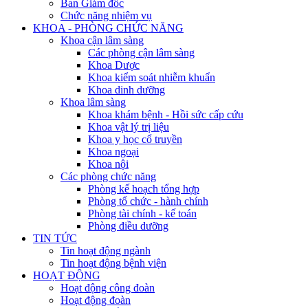
Ban Giám đốc
Chức năng nhiệm vụ
KHOA - PHÒNG CHỨC NĂNG
Khoa cận lâm sàng
Các phòng cận lâm sàng
Khoa Dược
Khoa kiểm soát nhiễm khuẩn
Khoa dinh dưỡng
Khoa lâm sàng
Khoa khám bệnh - Hồi sức cấp cứu
Khoa vật lý trị liệu
Khoa y học cổ truyền
Khoa ngoại
Khoa nội
Các phòng chức năng
Phòng kế hoạch tổng hợp
Phòng tổ chức - hành chính
Phòng tài chính - kế toán
Phòng điều dưỡng
TIN TỨC
Tin hoạt động ngành
Tin hoạt động bệnh viện
HOẠT ĐỘNG
Hoạt động công đoàn
Hoạt động đoàn