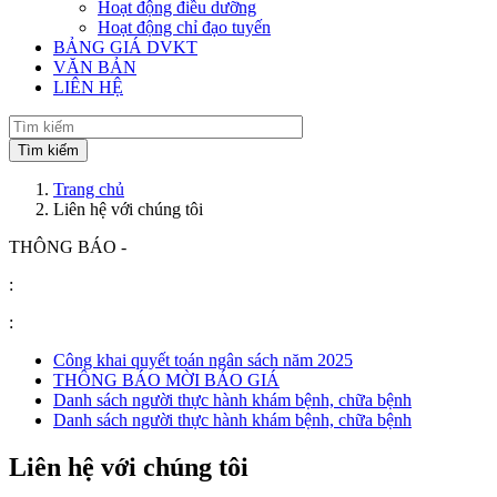
Hoạt động điều dưỡng
Hoạt động chỉ đạo tuyến
BẢNG GIÁ DVKT
VĂN BẢN
LIÊN HỆ
Trang chủ
Liên hệ với chúng tôi
THÔNG BÁO -
:
:
Công khai quyết toán ngân sách năm 2025
THÔNG BÁO MỜI BÁO GIÁ
Danh sách người thực hành khám bệnh, chữa bệnh
Danh sách người thực hành khám bệnh, chữa bệnh
Liên hệ với chúng tôi