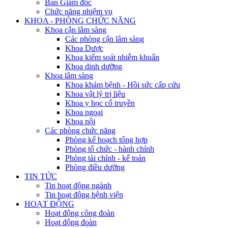
Ban Giám đốc
Chức năng nhiệm vụ
KHOA - PHÒNG CHỨC NĂNG
Khoa cận lâm sàng
Các phòng cận lâm sàng
Khoa Dược
Khoa kiểm soát nhiễm khuẩn
Khoa dinh dưỡng
Khoa lâm sàng
Khoa khám bệnh - Hồi sức cấp cứu
Khoa vật lý trị liệu
Khoa y học cổ truyền
Khoa ngoại
Khoa nội
Các phòng chức năng
Phòng kế hoạch tổng hợp
Phòng tổ chức - hành chính
Phòng tài chính - kế toán
Phòng điều dưỡng
TIN TỨC
Tin hoạt động ngành
Tin hoạt động bệnh viện
HOẠT ĐỘNG
Hoạt động công đoàn
Hoạt động đoàn