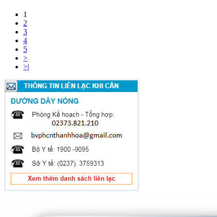
1
2
3
4
5
>
>|